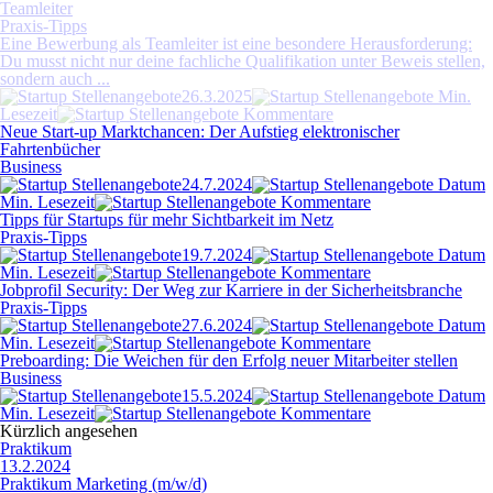
Fahrtenbücher
Business
24.7.2024
Min. Lesezeit
Kommentare
Tipps für Startups für mehr Sichtbarkeit im Netz
Praxis-Tipps
19.7.2024
Min. Lesezeit
Kommentare
Jobprofil Security: Der Weg zur Karriere in der Sicherheitsbranche
Praxis-Tipps
27.6.2024
Min. Lesezeit
Kommentare
Preboarding: Die Weichen für den Erfolg neuer Mitarbeiter stellen
Business
15.5.2024
Min. Lesezeit
Kommentare
Kürzlich angesehen
Praktikum
13.2.2024
Praktikum Marketing (m/w/d)
Lassie ist ein schnell wachsendes Unternehmen mit der Mission, das
Thema Tiergesundheit zu transformieren. Als digitale
Haustierversicherung bieten wir Hunden- und Katzenbesitzern
Versicherungsschutz im Ernstfall sowie eine einfache und komplett
digitale Abwicklung. Unser Ziel ist es außerdem, Krankheiten und
Verletzungen bei Haustieren zu reduzieren und da [...]
Freelancer
1.2.2024