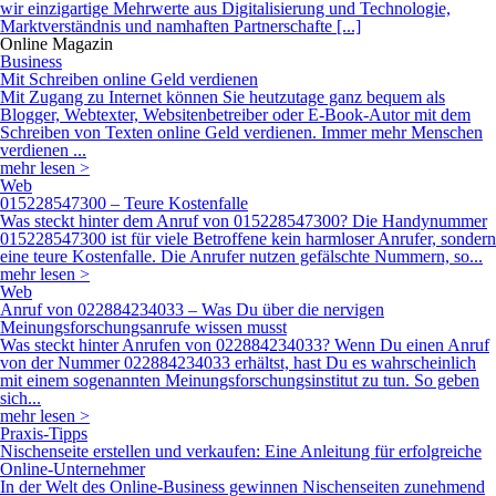
verdienen ...
mehr lesen >
Web
015228547300 – Teure Kostenfalle
Was steckt hinter dem Anruf von 015228547300? Die Handynummer
015228547300 ist für viele Betroffene kein harmloser Anrufer, sondern
eine teure Kostenfalle. Die Anrufer nutzen gefälschte Nummern, so...
mehr lesen >
Web
Anruf von 022884234033 – Was Du über die nervigen
Meinungsforschungsanrufe wissen musst
Was steckt hinter Anrufen von 022884234033? Wenn Du einen Anruf
von der Nummer 022884234033 erhältst, hast Du es wahrscheinlich
mit einem sogenannten Meinungsforschungsinstitut zu tun. So geben
sich...
mehr lesen >
Praxis-Tipps
Nischenseite erstellen und verkaufen: Eine Anleitung für erfolgreiche
Online-Unternehmer
In der Welt des Online-Business gewinnen Nischenseiten zunehmend
an Bedeutung. Diese spezialisierten Websites konzentrieren sich auf
ein eng umrissenes Thema oder eine spezifische Zielgruppe und
biete...
mehr lesen >
Web
+4369010537864 - Was hinter der Nummer steckt
Vorsicht bei Anrufen von +4369010537864: Was steckt hinter der
vermeintlichen Umfrage? Wenn Du plötzlich einen Anruf von der