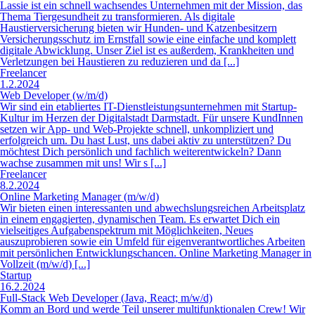
Web Developer (w/m/d)
Wir sind ein etabliertes IT-Dienstleistungs­unternehmen mit Startup-
Kultur im Herzen der Digitalstadt Darmstadt. Für unsere KundInnen
setzen wir App- und Web-Projekte schnell, unkompliziert und
erfolgreich um. Du hast Lust, uns dabei aktiv zu unterstützen? Du
möchtest Dich persönlich und fachlich weiterentwickeln? Dann
wachse zusammen mit uns! Wir s [...]
Freelancer
8.2.2024
Online Marketing Manager (m/w/d)
Wir bieten einen interessanten und abwechslungsreichen Arbeitsplatz
in einem engagierten, dynamischen Team. Es erwartet Dich ein
vielseitiges Aufgabenspektrum mit Möglichkeiten, Neues
auszuprobieren sowie ein Umfeld für eigenverantwortliches Arbeiten
mit persönlichen Entwicklungschancen. Online Marketing Manager in
Vollzeit (m/w/d) [...]
Startup
16.2.2024
Full-Stack Web Developer (Java, React; m/w/d)
Komm an Bord und werde Teil unserer multifunktionalen Crew! Wir
suchen nichts von der Stange, wir suchen dich und deine
Einzigartigkeit! Ein paar Facts zu uns: digitalisierungsbegeistert
Umsetzung von Recruitingprozessen Nicht ohne mein Team! offen für
Neues Geheimzutat: eine Prise Humor [...]
Startup
25.1.2024
Sales Manager / Vertrieb digital - 100% remote / deutschland
Du präsentierst Techpilot und unser Produkt am Telefon und online: