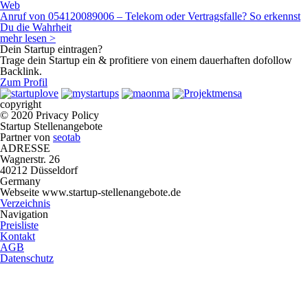
copyright
© 2020 Privacy Policy
Startup Stellenangebote
Partner von
seotab
ADRESSE
Wagnerstr. 26
40212 Düsseldorf
Germany
Webseite www.startup-stellenangebote.de
Verzeichnis
Navigation
Preisliste
Kontakt
AGB
Datenschutz
Impressum
Über uns
Willkommen bei Startup Stellenangebote, Ihrem zuverlässigen Partner
für die Personalbeschaffung in der Welt der Startup-Unternehmen.
Unser Ziel ist es, qualifizierte Fachkräfte mit dynamischen Startups
zusammenzubringen und somit den Weg für erfolgreiche Karrieren zu
ebnen.
Links
Web Artikel