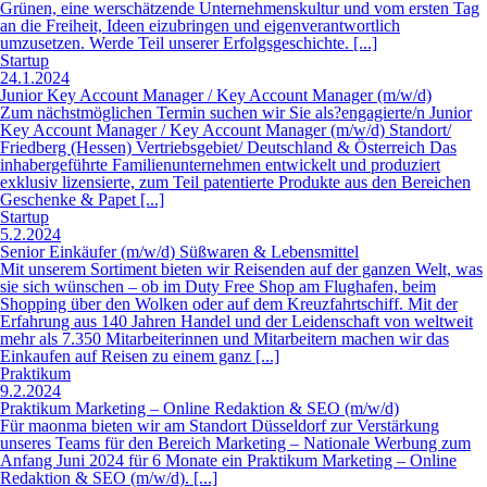
Friedberg (Hessen) Vertriebsgebiet/ Deutschland & Österreich Das
inhabergeführte Familienunternehmen entwickelt und produziert
exklusiv lizensierte, zum Teil patentierte Produkte aus den Bereichen
Geschenke & Papet [...]
Startup
5.2.2024
Senior Einkäufer (m/w/d) Süßwaren & Lebensmittel
Mit unserem Sortiment bieten wir Reisenden auf der ganzen Welt, was
sie sich wünschen – ob im Duty Free Shop am Flughafen, beim
Shopping über den Wolken oder auf dem Kreuzfahrtschiff. Mit der
Erfahrung aus 140 Jahren Handel und der Leidenschaft von weltweit
mehr als 7.350 Mitarbeiterinnen und Mitarbeitern machen wir das
Einkaufen auf Reisen zu einem ganz [...]
Praktikum
9.2.2024
Praktikum Marketing – Online Redaktion & SEO (m/w/d)
Für maonma bieten wir am Standort Düsseldorf zur Verstärkung
unseres Teams für den Bereich Marketing – Nationale Werbung zum
Anfang Juni 2024 für 6 Monate ein Praktikum Marketing – Online
Redaktion & SEO (m/w/d). [...]
Praktikum
14.2.2024
Praktikum Global Marketing Lip Care - Social Media Focus (w/
Wir bei Beiersdorf möchten dazu beitragen, dass sich Menschen in
ihrer Haut wohlfühlen - und unser Engagement geht weit über die
Pflege der Haut hinaus. Seit 140 Jahren entwickeln wir innovative
Haut- und Körperpflegeprodukte für bekannte Marken wie NIVEA,
Eucerin, La Prairie, Hansaplast und Labello. Wir handeln nach