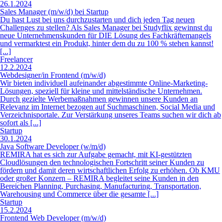
12.2.2024
Webdesigner/in Frontend (m/w/d)
Wir bieten individuell auf­einander ab­ge­stimmte Online-Marketing-
Lösungen, speziell für kleine und mittel­ständische Unter­nehmen.
Durch gezielte Werbe­maß­nahmen gewinnen unsere Kunden an
Relevanz im Internet bezogen auf Such­maschinen, Social Media und
Ver­zeichnis­portale. Zur Verstärkung unseres Teams suchen wir dich ab
sofort als [...]
Startup
30.1.2024
Java Software Developer (w/m/d)
REMIRA hat es sich zur Aufgabe gemacht, mit KI-gestützten
Cloudlösungen den technologischen Fortschritt seiner Kunden zu
fördern und damit deren wirtschaftlichen Erfolg zu erhöhen. Ob KMU
oder großer Konzern – REMIRA begleitet seine Kunden in den
Bereichen Planning, Purchasing, Manufacturing, Transportation,
Warehousing und Commerce über die gesamte [...]
Startup
15.2.2024
Frontend Web Developer (m/w/d)
Gemeinsam begegnen wir den Megatrends Demografischer Wandel,
Digitalisierung und Nachhaltigkeit. Das bringt Herausforderungen mit
sich und viele Chancen. Aus neuen Sichtweisen und Ideen entstehen
Innovation und Wachstum. Wie lauten deine? Mach dich mit uns auf
den Weg in eine bessere Zukunft. [...]
Startup
23.1.2024
Ingenieure als Projektleitung für Technische Dokumentation