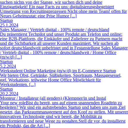
eine B2B-Plattform, die Einkäufer und Zulieferer zu Partnern macht
und die Sichtbarkeit all unserer Kunden maximiert. Wir suchen ab
sofort deutschlandweit unbefristet und in Festanstellung Sales Manager
/ Vertrieb digital - 100% remote / deutschlandweit / Home Office
(m/w/d) [...]
Startup
5.2.2024
Werkstudent Online Marketing (m/w/d) im E-Commerce Startup
Wir bieten Obst, Getränke, Süßigkeiten, Sportraum, Massagesessel,
ggf. Workations, teilweise Home Office Möglichkeit für
Werkstudenten. [...]
Startup
20.2.2024
Monteur / Installateur (all genders) (Klempner/in und Instal
Your new roleBist du bereit, uns auf einem spannenden Roadtrip zu
begleiten? Wir sind ein aufstrebendes Startup und haben uns zum Ziel
gesetzt, das Parkraummanagement auf den Kopf zu stellen. Mit unserer
innovativen Technologie sind wir bereit, die Mobilität zu
transformieren und neue Wege zu gestalten.Stell dir vor, du installierst
ein Produkt, das die Art [...]
Startup
19.2.2024
Personalreferent (m/w/d) - Recruiting
Du bist kommunikativ, wünscht dir einen vielfältigen Aufgabenbereich
mit Raum für Mitgestaltung und hast Lust, dich in einem Start-up
weiterzuentwickeln? Dann bist du bei uns genau richtig! Wen wir
suchen: Zur Unterstützung unseres Teams in Hamburg suchen wir
intern zum nächstmöglichen Zeitpunkt einen Personalreferenten