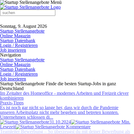
Sonntag, 9. August 2026
Startup Stellenangebote
Online Magazin
Startup Datenbank
Login / Registrieren
Job inserieren
Navigation
Startup Stellenangebote
Online Magazin
Startup Datenbank
Login / Registrieren
Job inserieren
Startup Stellenangebote Finde die besten Startup-Jobs in ganz
Deutschland
Im Zeitalter des Homeoffice - modernes Arbeiten und Freizeit clever
kombinieren
Praxis-Tipps
Es ist noch gar nicht so lange her, dass wir durch die Pandemie
unseren Arbeitsplatz nicht mehr begehen und betreten konnten.
Unternehmen schlossen di...
31.10.2024
Min.
Lesezeit
Kommentare
Neue Start-up Marktchancen: Der Aufstieg elektronischer