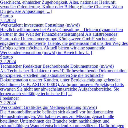
Startup der Unternehmergruppe Königswege GmbH suchen wir
engagierte und motivierte Talente, die gemeinsam mit uns den Weg des
Erfolgs gehen möchten. Aktuell bieten wir eine spannende
Werkstudentenposition (m/w/d) im Bereich Inv [...]
Startup
2.2.2024
Technischer Redakteur Beschreibende Dokumentation (m/w/d)
Als Technischer Redakteur (m/w/d) für beschreibende Dokumentation
konzipieren, erstellen und aktualisieren Sie die technische
Dokumentation unserer Kunden, unter Berücksichtigung geltender
Richtlinien (z. B. ASD S1000D). Aufgrund unseres Projektgeschäfts
erwarten Sie nicht nur abwechslungsreiche Aufgabenbereiche, Sie
lernen auch vielfältige technische Pr [...]
Freelancer
7.2.2024
Werkstudent Grafikdesign/ Mediengestaltung (m/w/d)
Die Automobilbranche befindet sich aktuell vor fundamentalen
Herausforderungen. Wir haben es uns zur Mission gemacht alle
beteiligten Unternehmen der Branche beim nachhaltigen und
zukunftsfähigen Wandel entscheidend zu unterstützen. Dafür bringen
wir einzigartige Mehrwerte aus Digitalisierung und Technologie,
Marktverständnis und namhaften Partnerschafte [...]
Online Magazin
Business
Mit Schreiben online Geld verdienen
Mit Zugang zu Internet können Sie heutzutage ganz bequem als
Blogger, Webtexter, Websitenbetreiber oder E-Book-Autor mit dem
Schreiben von Texten online Geld verdienen. Immer mehr Menschen