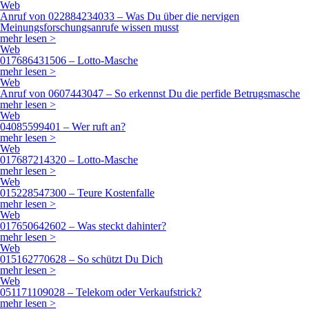
Anruf von 0607443047 – So erkennst Du die perfide Betrugsmasche
mehr lesen >
Web
04085599401 – Wer ruft an?
mehr lesen >
Web
017687214320 – Lotto-Masche
mehr lesen >
Web
015228547300 – Teure Kostenfalle
mehr lesen >
Web
017650642602 – Was steckt dahinter?
mehr lesen >
Web
015162770628 – So schützt Du Dich
mehr lesen >
Web
051171109028 – Telekom oder Verkaufstrick?
mehr lesen >
Web
Anruf von 054120089006 – Telekom oder Vertragsfalle? So erkennst
Du die Wahrheit
mehr lesen >
Dein Startup eintragen?
Trage dein Startup ein & profitiere von einem dauerhaften dofollow
Backlink.
Zum Profil