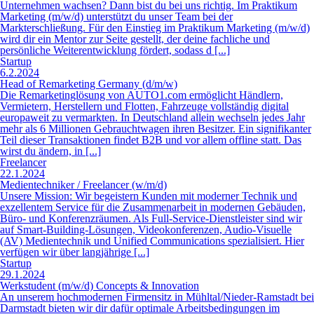
Die Remarketinglösung von AUTO1.com ermöglicht Händlern,
Vermietern, Herstellern und Flotten, Fahrzeuge vollständig digital
europaweit zu vermarkten. In Deutschland allein wechseln jedes Jahr
mehr als 6 Millionen Gebrauchtwagen ihren Besitzer. Ein signifikanter
Teil dieser Transaktionen findet B2B und vor allem offline statt. Das
wirst du ändern, in [...]
Freelancer
22.1.2024
Medientechniker / Freelancer (w/m/d)
Unsere Mission: Wir begeistern Kunden mit moderner Technik und
exzellentem Service für die Zusammenarbeit in modernen Gebäuden,
Büro- und Konferenzräumen. Als Full-Service-Dienstleister sind wir
auf Smart-Building-Lösungen, Videokonferenzen, Audio-Visuelle
(AV) Medientechnik und Unified Communications spezialisiert. Hier
verfügen wir über langjährige [...]
Startup
29.1.2024
Werkstudent (m/w/d) Concepts & Innovation
An unserem hochmodernen Firmensitz in Mühltal/Nieder-Ramstadt bei
Darmstadt bieten wir dir dafür optimale Arbeitsbedingungen im
Grünen, eine werschätzende Unternehmenskultur und vom ersten Tag
an die Freiheit, Ideen eizubringen und eigenverantwortlich
umzusetzen. Werde Teil unserer Erfolgsgeschichte. [...]
Startup
24.1.2024
Junior Key Account Manager / Key Account Manager (m/w/d)
Zum nächstmöglichen Termin suchen wir Sie als?engagierte/n Junior
Key Account Manager / Key Account Manager (m/w/d) Standort/