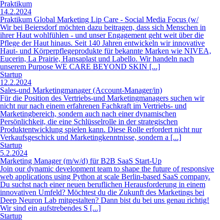
unserem Purpose WE CARE BEYOND SKIN [...]
Startup
12.2.2024
Sales-und Marketingmanager (Account-Manager/in)
Für die Position des Vertriebs-und Marketingmanagers suchen wir
nicht nur nach einem erfahrenen Fachkraft im Vertriebs- und
Marketingbereich, sondern auch nach einer dynamischen
Persönlichkeit, die eine Schlüsselrolle in der strategischen
Produktentwicklung spielen kann. Diese Rolle erfordert nicht nur
Verkaufsgeschick und Marketingkenntnisse, sondern a [...]
Startup
5.2.2024
Marketing Manager (m/w/d) für B2B SaaS Start-Up
Join our dynamic development team to shape the future of responsive
web applications using Python at scale Berlin-based SaaS company.
Du suchst nach einer neuen beruflichen Herausforderung in einem
innovativen Umfeld? Möchtest du die Zukunft des Marketings bei
Deep Neuron Lab mitgestalten? Dann bist du bei uns genau richtig!
Wir sind ein aufstrebendes S [...]
Startup
26.1.2024
Sales Manager (m/w/d) bei Startup
Du hast Lust bei uns durchzustarten und dich jeden Tag neuen
Challenges zu stellen? Als Sales Manager bei Studyflix gewinnst du
neue Unternehmenskunden für DIE Lösung des Fachkräftemangels
und vermarktest ein Produkt, hinter dem du zu 100 % stehen kannst!
[...]
Freelancer