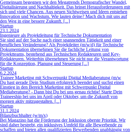
Sie sind auf der Suche nach einer spannenden Tätigkeit und einer
beruflichen Veränderung? Als Projektleiter (m/w/d) für Technische
Dokumentation übernehmen Sie die fachliche Leitung von
Projektteams, bestehend aus Technischen Redakteuren und Key-
Redakteuren. Weiterhin übernehmen Sie nicht nur die Verantwortung
für die Konzeption, Planung und Steuerung [...]
Startup
6.2.2024
Trainee Marketing mit Schwerpunkt Digital Mediaberatung (m/w
Du hast gerade Dein Studium erfolgreich beendet und suchst einen
Einstieg in den Bereich Marketing mit Schwerpunkt Digital
Mediaberatung? - Dann bist Du bei uns genau richtig! Starte Dein
Traineeship bei uns im April oder Oktober, um die Zukunft von
morgen aktiv mitzugestalten. [...]
Startup
31.1.2024
Bilanzbuchhalter (w/m/x)
Bei Magazino hat die Förderung der Inklusion oberste Priorität. Wir
sind daher bestrebt, ein inklusives Umfeld für alle Bewerbende zu
schaffen und bieten allen qualifizierten Bewerbenden unabhängig von
Geschlecht, ethnischer Zugehörigkeit, Alter, nationaler Herkunft,
sexueller Orientierung, Kultur oder Bildung gleiche Chancen. Wenn
Du gewisse Anpassunge [...]
Startup
7.2.2024
Werkstudent Investment Consulting (m/w/d)
Herzlich willkommen bei Arroja Consulting – Deinem dynamischen
Partner in der Welt der Finanzdienstleistungen! Als aufstrebendes