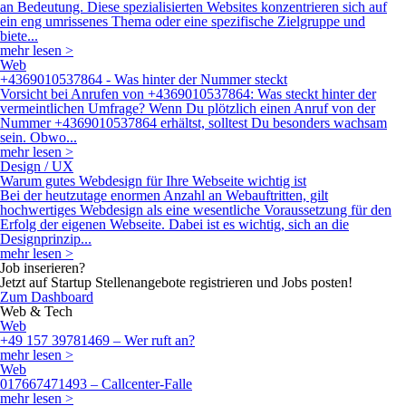
Nummer +4369010537864 erhältst, solltest Du besonders wachsam
sein. Obwo...
mehr lesen >
Design / UX
Warum gutes Webdesign für Ihre Webseite wichtig ist
Bei der heutzutage enormen Anzahl an Webauftritten, gilt
hochwertiges Webdesign als eine wesentliche Voraussetzung für den
Erfolg der eigenen Webseite. Dabei ist es wichtig, sich an die
Designprinzip...
mehr lesen >
Job inserieren?
Jetzt auf Startup Stellenangebote registrieren und Jobs posten!
Zum Dashboard
Web & Tech
Web
+49 157 39781469 – Wer ruft an?
mehr lesen >
Web
017667471493 – Callcenter-Falle
mehr lesen >
Web
Anruf von 022884234033 – Was Du über die nervigen
Meinungsforschungsanrufe wissen musst
mehr lesen >
Web
017686431506 – Lotto-Masche
mehr lesen >
Web