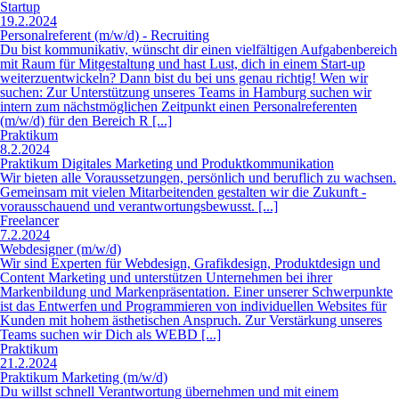
(m/w/d) für den Bereich R [...]
Praktikum
8.2.2024
Praktikum Digitales Marketing und Produktkommunikation
Wir bieten alle Voraussetzungen, persönlich und beruflich zu wachsen.
Gemeinsam mit vielen Mitarbeitenden gestalten wir die Zukunft -
vorausschauend und verantwortungsbewusst. [...]
Freelancer
7.2.2024
Webdesigner (m/w/d)
Wir sind Experten für Webdesign, Grafikdesign, Produktdesign und
Content Marketing und unterstützen Unternehmen bei ihrer
Markenbildung und Markenpräsentation. Einer unserer Schwerpunkte
ist das Entwerfen und Programmieren von individuellen Websites für
Kunden mit hohem ästhetischen Anspruch. Zur Verstärkung unseres
Teams suchen wir Dich als WEBD [...]
Praktikum
21.2.2024
Praktikum Marketing (m/w/d)
Du willst schnell Verantwortung übernehmen und mit einem
Unternehmen wachsen? Dann bist du bei uns richtig. Im Praktikum
Marketing (m/w/d) unterstützt du unser Team bei der
Markterschließung. Für den Einstieg im Praktikum Marketing (m/w/d)
wird dir ein Mentor zur Seite gestellt, der deine fachliche und
persönliche Weiterentwicklung fördert, sodass d [...]
Startup
6.2.2024
Head of Remarketing Germany (d/m/w)