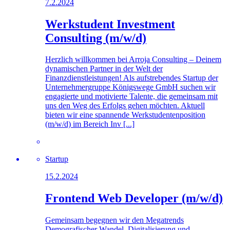
7.2.2024
Werkstudent Investment
Consulting (m/w/d)
Herzlich willkommen bei Arroja Consulting – Deinem
dynamischen Partner in der Welt der
Finanzdienstleistungen! Als aufstrebendes Startup der
Unternehmergruppe Königswege GmbH suchen wir
engagierte und motivierte Talente, die gemeinsam mit
uns den Weg des Erfolgs gehen möchten. Aktuell
bieten wir eine spannende Werkstudentenposition
(m/w/d) im Bereich Inv [...]
Startup
15.2.2024
Frontend Web Developer (m/w/d)
Gemeinsam begegnen wir den Megatrends
Demografischer Wandel, Digitalisierung und