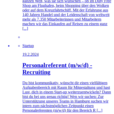
ganzen Welt, was sie sich wünschen – ob im Duty Free
Shop am Flughafen, beim Shopping über den Wolken
oder auf dem Kreuzfahrtschiff. Mit der Erfahrung aus
140 Jahren Handel und der Leidenschaft von weltweit
mehr als 7.350 Mitarbeiterinnen und Mitarbeitern
machen wir das Einkaufen auf Reisen zu einem ganz
[...]
Startup
19.2.2024
Personalreferent (m/w/d) -
Recruiting
Du bist kommunikativ, wünscht dir einen vielfältigen
Aufgabenbereich mit Raum für Mitgestaltung und hast
Lust, dich in einem Start-up weiterzuentwickeln? Dann
bist du bei uns genau richtig! Wen wir suchen: Zur
Unterstützung unseres Teams in Hamburg suchen wir
intern zum nächstmöglichen Zeitpunkt einen
Personalreferenten (m/w/d) für den Bereich R [...]