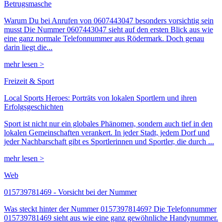
Betrugsmasche
Warum Du bei Anrufen von 0607443047 besonders vorsichtig sein
musst Die Nummer 0607443047 sieht auf den ersten Blick aus wie
eine ganz normale Telefonnummer aus Rödermark. Doch genau
darin liegt die...
mehr lesen >
Freizeit & Sport
Local Sports Heroes: Porträts von lokalen Sportlern und ihren
Erfolgsgeschichten
Sport ist nicht nur ein globales Phänomen, sondern auch tief in den
lokalen Gemeinschaften verankert. In jeder Stadt, jedem Dorf und
jeder Nachbarschaft gibt es Sportlerinnen und Sportler, die durch ...
mehr lesen >
Web
015739781469 - Vorsicht bei der Nummer
Was steckt hinter der Nummer 015739781469? Die Telefonnummer
015739781469 sieht aus wie eine ganz gewöhnliche Handynummer.