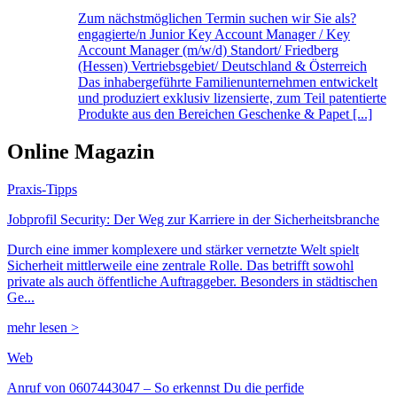
Zum nächstmöglichen Termin suchen wir Sie als?
engagierte/n Junior Key Account Manager / Key
Account Manager (m/w/d) Standort/ Friedberg
(Hessen) Vertriebsgebiet/ Deutschland & Österreich
Das inhabergeführte Familienunternehmen entwickelt
und produziert exklusiv lizensierte, zum Teil patentierte
Produkte aus den Bereichen Geschenke & Papet [...]
Online Magazin
Praxis-Tipps
Jobprofil Security: Der Weg zur Karriere in der Sicherheitsbranche
Durch eine immer komplexere und stärker vernetzte Welt spielt
Sicherheit mittlerweile eine zentrale Rolle. Das betrifft sowohl
private als auch öffentliche Auftraggeber. Besonders in städtischen
Ge...
mehr lesen >
Web
Anruf von 0607443047 – So erkennst Du die perfide