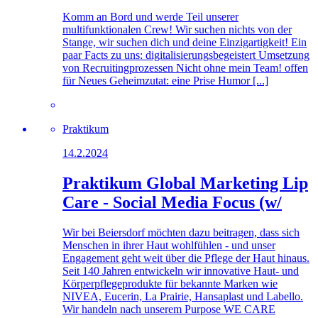
Komm an Bord und werde Teil unserer
multifunktionalen Crew! Wir suchen nichts von der
Stange, wir suchen dich und deine Einzigartigkeit! Ein
paar Facts zu uns: digitalisierungsbegeistert Umsetzung
von Recruitingprozessen Nicht ohne mein Team! offen
für Neues Geheimzutat: eine Prise Humor [...]
Praktikum
14.2.2024
Praktikum Global Marketing Lip
Care - Social Media Focus (w/
Wir bei Beiersdorf möchten dazu beitragen, dass sich
Menschen in ihrer Haut wohlfühlen - und unser
Engagement geht weit über die Pflege der Haut hinaus.
Seit 140 Jahren entwickeln wir innovative Haut- und
Körperpflegeprodukte für bekannte Marken wie
NIVEA, Eucerin, La Prairie, Hansaplast und Labello.
Wir handeln nach unserem Purpose WE CARE