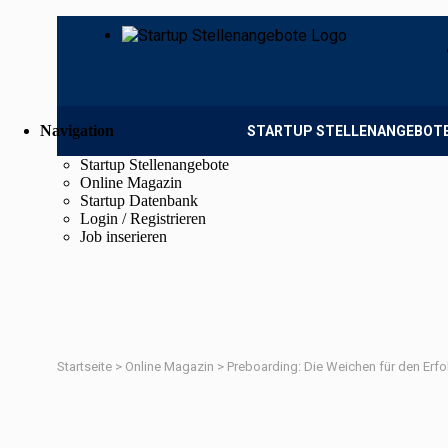
Navigation
STARTUP STELLENANGEBOT
Startup Stellenangebote
Online Magazin
Startup Datenbank
Login / Registrieren
Job inserieren
Startseite
>
Online Magazin
>
Preboarding: Die Weichen für den Erfol