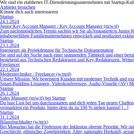
Wir sind ein etabliertes IT-Dienstleistungs­unternehmen mit Startup-Kul
Anbieter besuchen
Könnte dich auch interessieren
Startup
24.1.2024
Junior Key Account Manager / Key Account Manager (m/w/d)
Zum nächstmöglichen Termin suchen wir Sie als?engagierte/n Junior 
inhabergeführte Familienunternehmen entwickelt und produziert exklusi
Startup
23.1.2024
Ingenieure als Projektleitung für Technische Dokumentation
Sie sind auf der Suche nach einer spannenden Tätigkeit und einer ber
bestehend aus Technischen Redakteuren und Key-Redakteuren. Weiterhi
Freelancer
22.1.2024
Medientechniker / Freelancer (w/m/d)
Unsere Mission: Wir begeistern Kunden mit moderner Technik und exze
Smart-Building-Lösungen, Videokonferenzen, Audio-Visuelle (AV) Medie
Startup
26.1.2024
Sales Manager (m/w/d) bei Startup
Du hast Lust bei uns durchzustarten und dich jeden Tag neuen Challe
vermarktest ein Produkt, hinter dem du zu 100 % stehen kannst! [...]
Startup
31.1.2024
Bilanzbuchhalter (w/m/x)
Bei Magazino hat die Förderung der Inklusion oberste Priorität. Wir s
Geschlecht, ethnischer Zugehörigkeit, Alter, nationaler Herkunft, sex