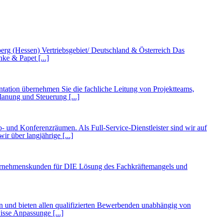
rg (Hessen) Vertriebsgebiet/ Deutschland & Österreich Das
ke & Papet [...]
ntation übernehmen Sie die fachliche Leitung von Projektteams,
anung und Steuerung [...]
und Konferenzräumen. Als Full-Service-Dienstleister sind wir auf
 über langjährige [...]
nternehmenskunden für DIE Lösung des Fachkräftemangels und
fen und bieten allen qualifizierten Bewerbenden unabhängig von
isse Anpassunge [...]