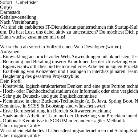
Sofort - Unbefristet
Ort(e)
Darmstadt
Gehaltsvorstellung
Nach Vereinbarung
Wir sind ein etabliertes IT-Dienstleistungs­unternehmen mit Startup-K
um. Du hast Lust, uns dabei aktiv zu unterstützen? Du möchtest Dich p
Dann wachse zusammen mit uns!
Wir suchen ab sofort in Vollzeit einen Web Developer (w/m/d)
Aufgaben
- Entwicklung anspruchsvoller Web-Anwendungen mit aktuellsten Tec
- Betreuung und Beratung unserer KundInnen bei der Umsetzung von
- Eigenverantwortliches und teamorientiertes Arbeiten in agilen Projek
- Erarbeitung von Konzepten und Lösungen in interdisziplinären Team
- Begleitung des gesamten Projektzyklus
Dein Profil
- Kreativität, logisch-strukturiertes Denken und eine gute Portion tech
- Hoch- oder Fachhochschulstudium der Informatik oder eine vergleich
- Sehr gute Deutsch- und gute Englischkenntnisse
- Kenntnisse in einer Backend-Technologie (z. B. Java, Spring Boot,
Kenntnisse in SCSS & Bootstrap sind wünschenswert
- Erste Berufserfahrung im Bereich Softwareentwicklung
- Spaß an der Arbeit im Team und der Umsetzung von Projekten inner
- Optional: Kenntnisse in SCRUM oder anderer agiler Methodik
Über moguru GmbH
Wir sind ein etabliertes IT-Dienstleistungs­unternehmen mit Startup-Kul
Über moguru GmbH