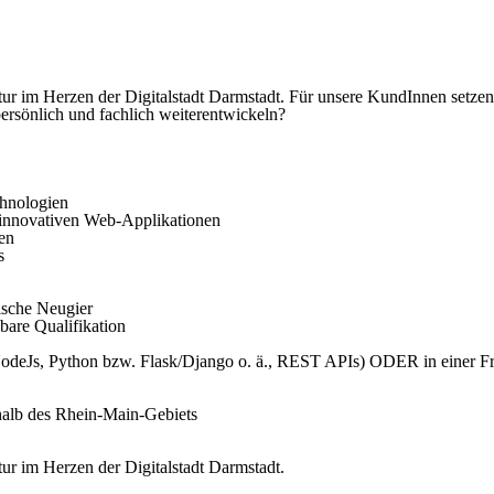
ultur im Herzen der Digitalstadt Darmstadt. Für unsere KundInnen setze
ersönlich und fachlich weiterentwickeln?
hnologien
 innovativen Web-Applikationen
ten
s
nische Neugier
bare Qualifikation
 NodeJs, Python bzw. Flask/Django o. ä., REST APIs) ODER in einer Fr
halb des Rhein-Main-Gebiets
tur im Herzen der Digitalstadt Darmstadt.