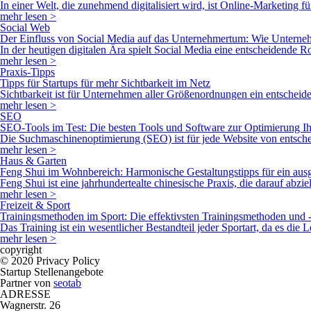
In einer Welt, die zunehmend digitalisiert wird, ist Online-Marketin
mehr lesen >
Social Web
Der Einfluss von Social Media auf das Unternehmertum: Wie Unterne
In der heutigen digitalen Ära spielt Social Media eine entscheidende 
mehr lesen >
Praxis-Tipps
Tipps für Startups für mehr Sichtbarkeit im Netz
Sichtbarkeit ist für Unternehmen aller Größenordnungen ein entscheid
mehr lesen >
SEO
SEO-Tools im Test: Die besten Tools und Software zur Optimierung I
Die Suchmaschinenoptimierung (SEO) ist für jede Website von entschei
mehr lesen >
Haus & Garten
Feng Shui im Wohnbereich: Harmonische Gestaltungstipps für ein au
Feng Shui ist eine jahrhundertealte chinesische Praxis, die darauf ab
mehr lesen >
Freizeit & Sport
Trainingsmethoden im Sport: Die effektivsten Trainingsmethoden und -
Das Training ist ein wesentlicher Bestandteil jeder Sportart, da es die
mehr lesen >
copyright
© 2020 Privacy Policy
Startup Stellenangebote
Partner von
seotab
ADRESSE
Wagnerstr. 26