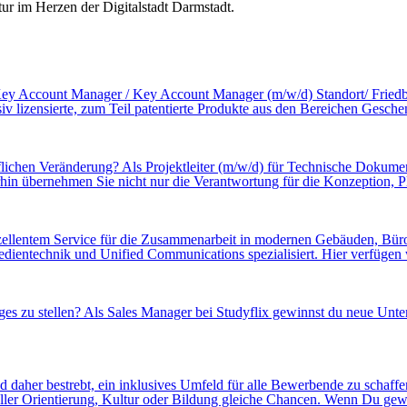
tur im Herzen der Digitalstadt Darmstadt.
Key Account Manager / Key Account Manager (m/w/d) Standort/ Friedbe
v lizensierte, zum Teil patentierte Produkte aus den Bereichen Geschen
uflichen Veränderung? Als Projektleiter (m/w/d) für Technische Dokume
n übernehmen Sie nicht nur die Verantwortung für die Konzeption, Pl
llentem Service für die Zusammenarbeit in modernen Gebäuden, Büro- 
ntechnik und Unified Communications spezialisiert. Hier verfügen wir
nges zu stellen? Als Sales Manager bei Studyflix gewinnst du neue U
ind daher bestrebt, ein inklusives Umfeld für alle Bewerbende zu schaf
ueller Orientierung, Kultur oder Bildung gleiche Chancen. Wenn Du gew