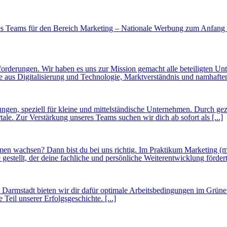
es Teams für den Bereich Marketing – Nationale Werbung zum Anfang 
forderungen. Wir haben es uns zur Mission gemacht alle beteiligten 
e aus Digitalisierung und Technologie, Marktverständnis und namhaften 
ösungen, speziell für kleine und mittel­ständische Unter­nehmen. Durc
ale. Zur Verstärkung unseres Teams suchen wir dich ab sofort als [...]
n wachsen? Dann bist du bei uns richtig. Im Praktikum Marketing (m/
estellt, der deine fachliche und persönliche Weiterentwicklung fördert,
Darmstadt bieten wir dir dafür optimale Arbeitsbedingungen im Grüne
Teil unserer Erfolgsgeschichte. [...]