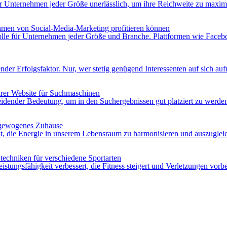
g für Unternehmen jeder Größe unerlässlich, um ihre Reichweite zu max
hmen von Social-Media-Marketing profitieren können
Rolle für Unternehmen jeder Größe und Branche. Plattformen wie Facebo
ender Erfolgsfaktor. Nur, wer stetig genügend Interessenten auf sich
hrer Website für Suchmaschinen
dender Bedeutung, um in den Suchergebnissen gut platziert zu werden 
sgewogenes Zuhause
zielt, die Energie in unserem Lebensraum zu harmonisieren und auszugle
techniken für verschiedene Sportarten
 Leistungsfähigkeit verbessert, die Fitness steigert und Verletzungen vo