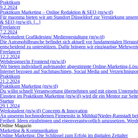
Praktikum
9.2.2024
Praktikum Marketing – Online Redaktion & SEO (m/w/d)
Für maonma bieten wir am Standort Düsseldorf zur Verstärkung unser
& SEO (m/w/d). [...]
Freelancer
7.2.2024
Werkstudent Grafikdesign/ Mediengestaltung (m/w/d)
Die Automobilbranche befindet sich aktuell vor fundamentalen Heraus
entscheidend zu unterstützen. Dafür bringen wir einzigartige Mehrwert
Freelancer
12.2.2024
Webdesigner/in Frontend (m/w/d)
Wir bieten individuell auf­einander ab­ge­stimmte Online-Marketing-L
Internet bezogen auf Such­maschinen, Social Media und Ver­zeichnis­port
Praktikum
21.2.2024
Praktikum Marketing (m/w/d)
Du willst schnell Verantwortung übernehmen und mit einem Unternehme
Einstieg im Praktikum Marketing (m/w/d) wird dir ein Mentor zur Seite g
Startup
29.1.2024
Werkstudent (m/w/d) Concepts & Innovation
An unserem hochmodernen Firmensitz in Mühltal/Nieder-Ramstadt bei 
Freiheit, Ideen eizubringen und eigenverantwortlich umzusetzen. Werde 
Online Magazin
Marketing & Kommunikation
Online Marketing: Die Schlüssel zum Erfolg im digitalen Zeitalter