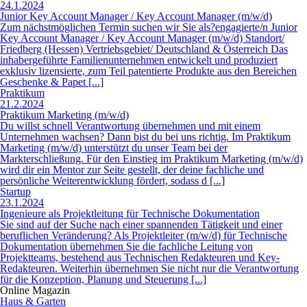
24.1.2024
Junior Key Account Manager / Key Account Manager (m/w/d)
Zum nächstmöglichen Termin suchen wir Sie als?engagierte/n Junior
Key Account Manager / Key Account Manager (m/w/d) Standort/
Friedberg (Hessen) Vertriebsgebiet/ Deutschland & Österreich Das
inhabergeführte Familienunternehmen entwickelt und produziert
exklusiv lizensierte, zum Teil patentierte Produkte aus den Bereichen
Geschenke & Papet [...]
Praktikum
21.2.2024
Praktikum Marketing (m/w/d)
Du willst schnell Verantwortung übernehmen und mit einem
Unternehmen wachsen? Dann bist du bei uns richtig. Im Praktikum
Marketing (m/w/d) unterstützt du unser Team bei der
Markterschließung. Für den Einstieg im Praktikum Marketing (m/w/d)
wird dir ein Mentor zur Seite gestellt, der deine fachliche und
persönliche Weiterentwicklung fördert, sodass d [...]
Startup
23.1.2024
Ingenieure als Projektleitung für Technische Dokumentation
Sie sind auf der Suche nach einer spannenden Tätigkeit und einer
beruflichen Veränderung? Als Projektleiter (m/w/d) für Technische
Dokumentation übernehmen Sie die fachliche Leitung von
Projektteams, bestehend aus Technischen Redakteuren und Key-
Redakteuren. Weiterhin übernehmen Sie nicht nur die Verantwortung
für die Konzeption, Planung und Steuerung [...]
Online Magazin
Haus & Garten