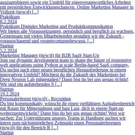
auszuprobieren sowie ein Umfeld für eigenverantwortliches Arbeiten
mit persönlichen Entwicklungschancen. Online Marketing Manager in
Vollzeit (m/w/d) [...]
Praktikum
8.2.2024
Praktikum Digitales Marketing und Produktkommunikation
Wir bieten alle Voraussetzungen, persönlich und beruflich zu wachsen.
Gemeinsam mit vielen Mitarbeitenden gestalten wir die Zukunft -
vorausschauend und verantwortungsbewusst. [...]
Startup
5.2.2024
Marketing Manager (m/w/d) für B2B SaaS Start-Up
Join our dynamic development team to shape the future of responsive
web applications using Python at scale Berlin-based SaaS company.
Du suchst nach einer neuen beruflichen Herausforderung in einem
innovativen Umfeld? Möchtest du die Zukunft des Marketings bei
Deep Neuron Lab mitgestalten? Dann bist du bei uns genau richtig!
Wir sind ein aufstrebendes S [...]
Startup
19.2.2024
Personalreferent (m/w/d) - Recruiting
Du bist kommunikativ, wünscht dir einen vielfältigen Aufgabenbereich
mit Raum für Mitgestaltung und hast Lust, dich in einem Start-up
weiterzuentwickeln? Dann bist du bei uns genau richtig! Wen wir
suchen: Zur Unterstützung unseres Teams in Hamburg suchen wir
intern zum nächstmöglichen Zeitpunkt einen Personalreferenten
(m/w/d) für den Bereich R [...]
Startup