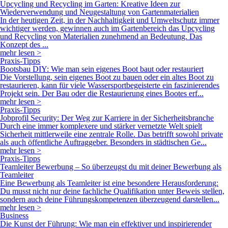
Upcycling und Recycling im Garten: Kreative Ideen zur
Wiederverwendung und Neugestaltung von Gartenmaterialien
In der heutigen Zeit, in der Nachhaltigkeit und Umweltschutz immer
wichtiger werden, gewinnen auch im Gartenbereich das Upcycling
und Recycling von Materialien zunehmend an Bedeutung. Das
Konzept des ...
mehr lesen >
Praxis-Tipps
Bootsbau DIY: Wie man sein eigenes Boot baut oder restauriert
Die Vorstellung, sein eigenes Boot zu bauen oder ein altes Boot zu
restaurieren, kann für viele Wassersportbegeisterte ein faszinierendes
Projekt sein. Der Bau oder die Restaurierung eines Bootes erf...
mehr lesen >
Praxis-Tipps
Jobprofil Security: Der Weg zur Karriere in der Sicherheitsbranche
Durch eine immer komplexere und stärker vernetzte Welt spielt
Sicherheit mittlerweile eine zentrale Rolle. Das betrifft sowohl private
als auch öffentliche Auftraggeber. Besonders in städtischen Ge...
mehr lesen >
Praxis-Tipps
Teamleiter Bewerbung – So überzeugst du mit deiner Bewerbung als
Teamleiter
Eine Bewerbung als Teamleiter ist eine besondere Herausforderung:
Du musst nicht nur deine fachliche Qualifikation unter Beweis stellen,
sondern auch deine Führungskompetenzen überzeugend darstellen...
mehr lesen >
Business
Die Kunst der Führung: Wie man ein effektiver und inspirierender