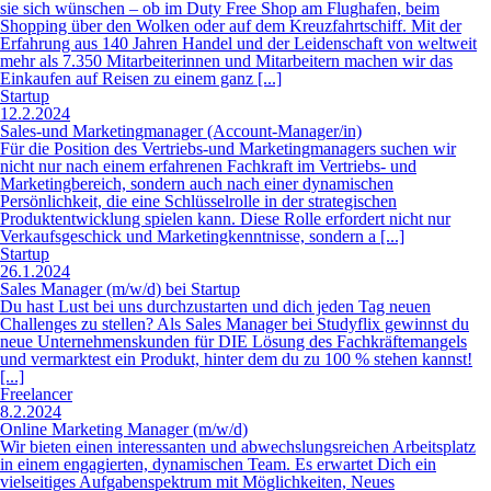
sie sich wünschen – ob im Duty Free Shop am Flughafen, beim
Shopping über den Wolken oder auf dem Kreuzfahrtschiff. Mit der
Erfahrung aus 140 Jahren Handel und der Leidenschaft von weltweit
mehr als 7.350 Mitarbeiterinnen und Mitarbeitern machen wir das
Einkaufen auf Reisen zu einem ganz [...]
Startup
12.2.2024
Sales-und Marketingmanager (Account-Manager/in)
Für die Position des Vertriebs-und Marketingmanagers suchen wir
nicht nur nach einem erfahrenen Fachkraft im Vertriebs- und
Marketingbereich, sondern auch nach einer dynamischen
Persönlichkeit, die eine Schlüsselrolle in der strategischen
Produktentwicklung spielen kann. Diese Rolle erfordert nicht nur
Verkaufsgeschick und Marketingkenntnisse, sondern a [...]
Startup
26.1.2024
Sales Manager (m/w/d) bei Startup
Du hast Lust bei uns durchzustarten und dich jeden Tag neuen
Challenges zu stellen? Als Sales Manager bei Studyflix gewinnst du
neue Unternehmenskunden für DIE Lösung des Fachkräftemangels
und vermarktest ein Produkt, hinter dem du zu 100 % stehen kannst!
[...]
Freelancer
8.2.2024
Online Marketing Manager (m/w/d)
Wir bieten einen interessanten und abwechslungsreichen Arbeitsplatz
in einem engagierten, dynamischen Team. Es erwartet Dich ein
vielseitiges Aufgabenspektrum mit Möglichkeiten, Neues