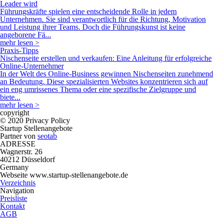
Leader wird
Führungskräfte spielen eine entscheidende Rolle in jedem
Unternehmen. Sie sind verantwortlich für die Richtung, Motivation
und Leistung ihrer Teams. Doch die Führungskunst ist keine
angeborene Fä...
mehr lesen >
Praxis-Tipps
Nischenseite erstellen und verkaufen: Eine Anleitung für erfolgreiche
Online-Unternehmer
In der Welt des Online-Business gewinnen Nischenseiten zunehmend
an Bedeutung. Diese spezialisierten Websites konzentrieren sich auf
ein eng umrissenes Thema oder eine spezifische Zielgruppe und
biete...
mehr lesen >
copyright
© 2020 Privacy Policy
Startup Stellenangebote
Partner von
seotab
ADRESSE
Wagnerstr. 26
40212 Düsseldorf
Germany
Webseite www.startup-stellenangebote.de
Verzeichnis
Navigation
Preisliste
Kontakt
AGB