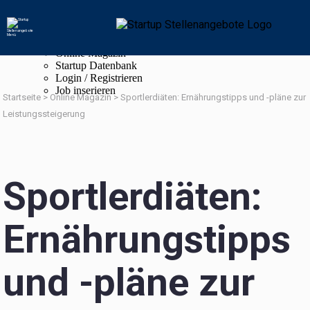
Navigation
Startup Stellenangebote
Online Magazin
Startup Datenbank
Login / Registrieren
Job inserieren
Startseite
>
Online Magazin
>
Sportlerdiäten: Ernährungstipps und -pläne zur
Leistungssteigerung
Sportlerdiäten:
Ernährungstipps
und -pläne zur