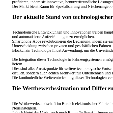
profitieren, indem sie innovative, benutzerfreundliche Lösungen
Der Markt bietet Raum für Spezialisierung und Nischenangebote
Der aktuelle Stand von technologisch
Technologische Entwicklungen und Innovationen treiben haup
und automatisierte Aufzeichnungen zu ermöglichen.
Smartphone-Apps revolutionieren die Bedienung, indem sie ein
Unterscheidung zwischen privaten und geschäftlichen Fahrten.
Blockchain-Technologie findet Anwendung, um die Unveränderb
Die Integration dieser Technologie in Fahrzeugsystemen ermögl
liefern.
Dies sind alles Ansatzpunkte für weitere technologische Fortsch
erfüllen, sondern auch echten Mehrwert für Unternehmen und F
Die kontinuierliche Weiterentwicklung dieser Technologien ver
Die Wettbewerbssituation und Differe
Die Wettbewerbslandschaft im Bereich elektronischer Fahrtenbüc
Neueinsteigern.
Jedoch bietet der Markt auch noch Raum für Spezialisierung un