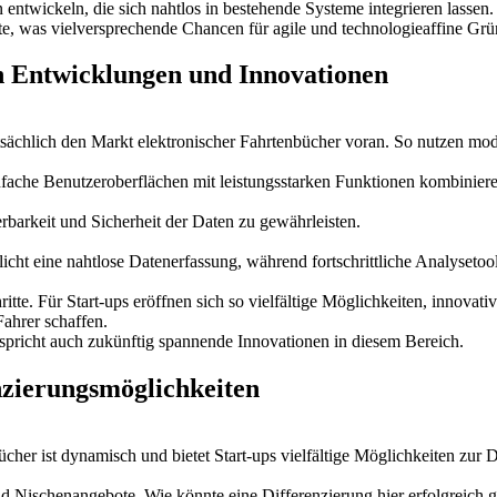
 entwickeln, die sich nahtlos in bestehende Systeme integrieren lassen.
, was vielversprechende Chancen für agile und technologieaffine Grün
en Entwicklungen und Innovationen
tsächlich den Markt elektronischer Fahrtenbücher voran. So nutzen 
fache Benutzeroberflächen mit leistungsstarken Funktionen kombinieren
arkeit und Sicherheit der Daten zu gewährleisten.
icht eine nahtlose Datenerfassung, während fortschrittliche Analysetoo
ritte. Für Start-ups eröffnen sich so vielfältige Möglichkeiten, innovat
ahrer schaffen.
spricht auch zukünftig spannende Innovationen in diesem Bereich.
nzierungsmöglichkeiten
her ist dynamisch und bietet Start-ups vielfältige Möglichkeiten zur D
d Nischenangebote. Wie könnte eine Differenzierung hier erfolgreich g