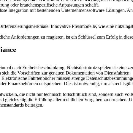
sierung oder branchenspezifische Anpassungen schafft.
ahtlose Integration mit bestehenden Unternehmenssoftware-Lösungen. An
ifferenzierungsmerkmale. Innovative Preismodelle, wie eine nutzungsba
iche Anforderungen zu reagieren, ist ein Schlüssel zum Erfolg in dies
iance
mal nach Freiheitsbeschränkung. Nichtsdestotrotz spielen sie eine zen
n sich die Vorschriften zur genauen Dokumentation von Dienstfahrten.
en. Elektronische Fahrtenbücher müssen strenge Datenschutzbestimmun
der Finanzbehörden entsprechen. Dies ist notwendig, um als rechtsgült
wickeln, die nicht nur technisch fortschrittlich sind, sondern auch voll
 gleichzeitig die Erfüllung aller rechtlichen Vorgaben zu erreichen. 
henstandards beitragen.