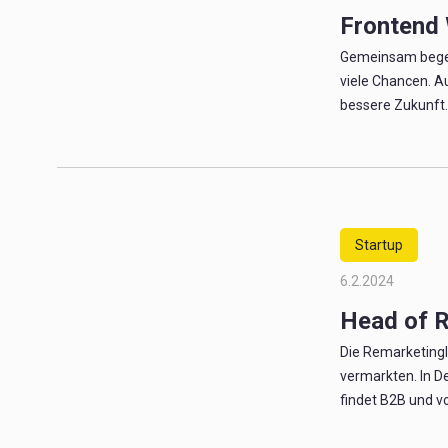
Frontend
Gemeinsam begegn
viele Chancen. A
bessere Zukunft. [
Startup
6.2.2024
Head of 
Die Remarketingl
vermarkten. In De
findet B2B und vor