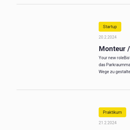
Startup
20.2.2024
Monteur / 
Your new roleBis
das Parkraummana
Wege zu gestalten.S
Praktikum
21.2.2024