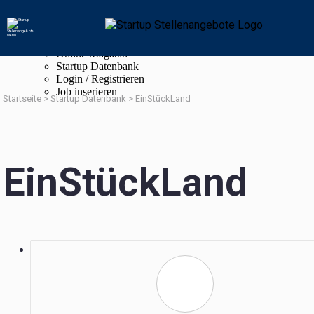
Navigation
Startup Stellenangebote
Online Magazin
Startup Datenbank
Login / Registrieren
Job inserieren
Startseite
>
Startup Datenbank
>
EinStückLand
EinStückLand