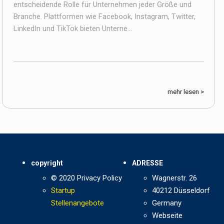
entscheidende Rolle für Unternehmen jeder Größe und
Branche. Plattformen wie Facebook, Instagram, Twitter,
LinkedIn und TikTok bieten Unterne...
mehr lesen >
copyright
ADRESSE
© 2020 Privacy Policy
Wagnerstr. 26
Startup
40212 Düsseldorf
Stellenangebote
Germany
Webseite