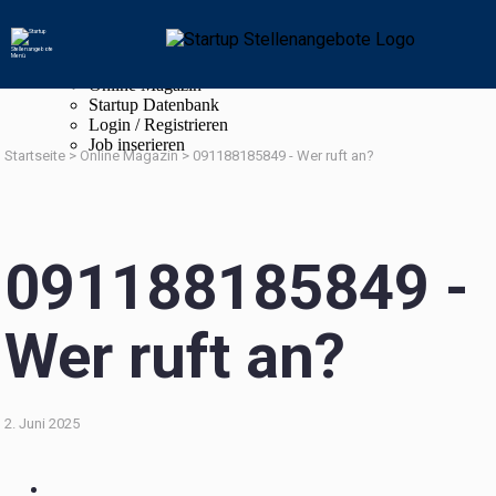
Navigation
Startup Stellenangebote
Online Magazin
Startup Datenbank
Login / Registrieren
Job inserieren
Startseite
>
Online Magazin
>
091188185849 - Wer ruft an?
091188185849 -
Wer ruft an?
2. Juni 2025